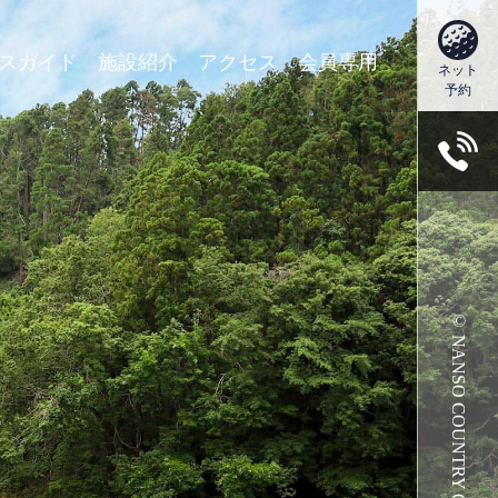
スガイド
施設紹介
アクセス
会員専用
ネット
予約
© NANSO COUNTRY CLUB