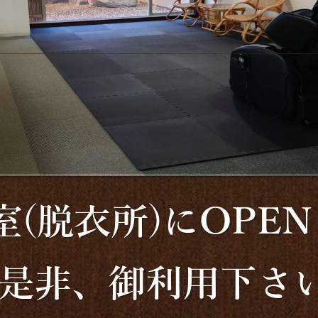
室(脱衣所)にOPE
是非、御利用下さ