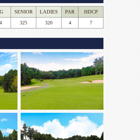
G
SENIOR
LADIES
PAR
HDCP
4
325
320
4
7