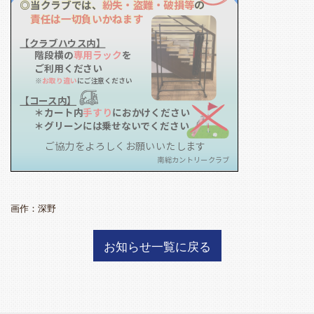
◎当クラブでは、
紛失・盗難・破損等
の
◎当クラブでは、
紛失・盗難・破損等
の
責任は一切負いかねます
責任は一切負いかねます
【クラブハウス内】
階段横の
専用ラック
を
ご利用ください
※
お取り違い
にご注意ください
【コース内】
＊カート内
手すり
におかけください
＊グリーンには乗せないでください
ご協力をよろしくお願いいたします
南総カントリークラブ
画作：深野
お知らせ一覧に戻る