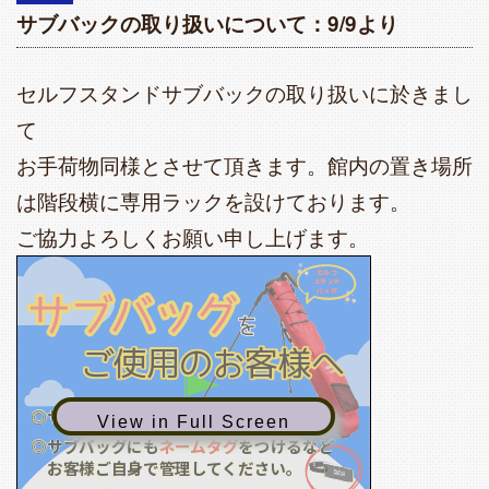
サブバックの取り扱いについて：9/9より
セルフスタンドサブバックの取り扱いに於きまし
て
お手荷物同様とさせて頂きます。館内の置き場所
は階段横に専用ラックを設けております。
ご協力よろしくお願い申し上げます。
セルフ
スタンド
サ
ブ
バ
ッ
グ
バッグ
サブバッグ
を
を
ご使用のお客様へ
ご使用のお客様へ
◎サブバッグは
手荷物と同じ
扱いです
◎サブバッグは
手荷物と同じ
扱いです
View in Full Screen
◎サブバッグにも
ネームタグ
をつけるなど
◎サブバッグにも
ネームタグ
をつけるなど
お客様ご自身で管理してください。
お客様ご自身で管理してください。